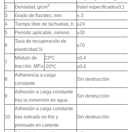
3
2
Densidad, g/cm
Valor especificado±0,1
3
Grado de flacidez, mm
≤ 3
4
Tiempo libre de tachuelas, h
≤24
5
Periodo aplicable, mínimo
≥3
0
Tasa de recuperación de
6
≥
70
elasticidad,%
Módulo de
23ºC
≤0,4
7
tracción, MPa
-20ºC
≤0,6
Adherencia a carga
8
Sin destrucción
constante
Adhesión a carga constante
9
Sin destrucción
tras la inmersión en agua
Adhesión a carga constante
10
tras estirado en frío y
Sin destrucción
prensado en caliente