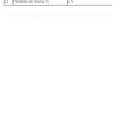
11
Pérdida de masa,
%
≤ 5