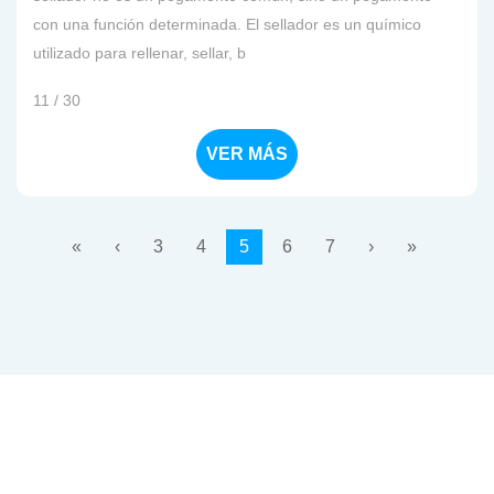
con una función determinada. El sellador es un químico
utilizado para rellenar, sellar, b
11 / 30
VER MÁS
«
‹
3
4
5
6
7
›
»